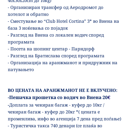
40х30х20cm до 10kg)
- Организиран трансфер од Аеродромот до 
хотелот и обратно 
- Сместување во “Club Hotel Cortina” 3* во Виена на 
база 3 ноќевања со појадок 
- Разглед на Виена со локален водич според 
програмата
- Посета на шопинг центар - Парндорф
- Разглед на Братислава според програмата
- Организација на аранжманот и придружник на 
патувањето
ВО ЦЕНАТА НА АРАНЖМАНОТ НЕ Е ВКЛУЧЕНО:
-
Пешачка прошетка со водич во Виена 20
€
-
Доплата за чекиран багаж - куфер до 10кг / 
чекиран багаж - куфер до 20кг *( цената е 
променлива, инфо во агенција 7 дена пред поѓање) 
- Туристичка такса 740 денари (се плаќа во 