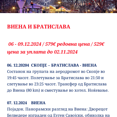
Skip
to
content
ВИЕНА И БРАТИСЛАВА 
06 - 09.12.2024 / 579€ редовна цена / 529€ 
цена за уплата до 02.11.2024
06. 12.20204  СКОПЈЕ – БРАТИСЛАВА - ВИЕНА
Состанок на групата на аеродромот во Скопје во 
19:45 часот. Полетување за Братислава во 21:50 и 
слетување во 23:25 часот. Трансфер од Братислава 
до Виена (80 km) и сместување во хотел. Ноќевање.
07. 12.2024    ВИЕНА 
Појадок. Панорамски разглед на Виена: Дворецот 
Белведере изграден од Еуген Савојски, обиколка на 