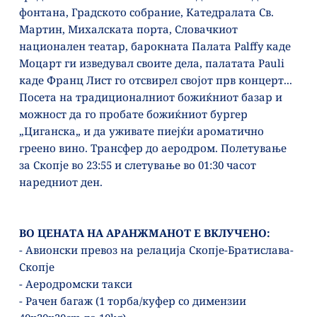
фонтана, Градското собрание, Катедралата Св. 
Мартин, Михалската порта, Словачкиот 
национален театар, барокната Палата Palffy каде 
Моцарт ги изведувал своите дела, палатата Pauli 
каде Франц Лист го отсвирел својот прв концерт... 
Посета на традиционалниот божиќниот базар и 
можност да го пробате божиќниот бургер 
„Циганска„ и да уживате пиејќи ароматично 
греено вино. Трансфер до аеродром. Полетување 
за Скопје во 23:55 и слетување во 01:30 часот 
наредниот ден.
ВО ЦЕНАТА НА АРАНЖМАНОТ Е ВКЛУЧЕНО:
- Авионски превоз на релација Скопје-Братислава-
Скопје
- Аеродромски такси
- Рачен багаж (1 торба/куфер со димензии 