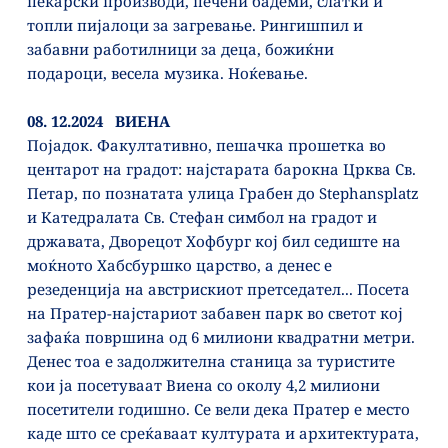
пекарски производи, печени бадеми, слатки и 
топли пијалоци за загревање. Рингишпил и 
забавни работилници за деца, божиќни 
подароци, весела музика. Ноќевање.
08. 12.2024   ВИЕНА
Појадок. Факултативно, пешачка прошетка во 
центарот на градот: најстарата барокна Црква Св. 
Петар, по познатата улица Грабен до Stephansplatz 
и Катедралата Св. Стефан симбол на градот и 
државата, Дворецот Хофбург кој бил седиште на 
моќното Хабсбуршко царство, а денес е 
резеденција на австрискиот претседател... Посета 
на Пратер-најстариот забавен парк во светот кој 
зафаќа површина од 6 милиони квадратни метри. 
Денес тоа е задолжителна станица за туристите 
кои ја посетуваат Виена со околу 4,2 милиони 
посетители годишно. Се вели дека Пратер е место 
каде што се среќаваат културата и архитектурата, 