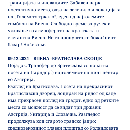
традицијата и иновациите. Забавен парк, 
носталгично место, оаза на зеленило и локацијата 
на „Големото тркало“, еден од најголемите 
симболи на Виена. Слободно време за ручек и 
уживање во атмосферата на кралската и 
елегантна Виена. Не го пропуштајте божиќниот 
базар! Ноќевање.
09.12.2024    ВИЕНА -БРАТИСЛАВА-СКОПЈЕ
Појадок. Трансфер до Братислава со попатна 
посета на Парндорф најголемиот шопинг центар 
во Австрија.
Разглед на Братислава. Посета на прекрасниот 
Братиславски дворец, лоциран на ридот од каде 
има прекрасен поглед на градот, едно од ретките 
места со можност да се видат три држави: 
Австрија, Унгарија и Словачка. Разгледот 
продолжува кон старото градско јадро: 
средновековниот главен плоштад со Роландовата 