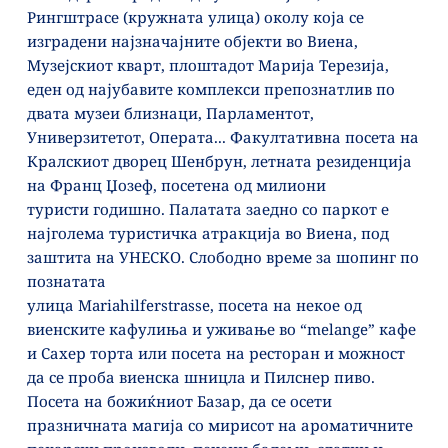
Рингштрасе (кружната улица) околу која се 
изградени најзначајните објекти во Виена, 
Музејскиот кварт, плоштадот Марија Терезија, 
еден од најубавите комплекси препознатлив по 
двата музеи близнаци, Парламентот, 
Универзитетот, Операта... Факултативна посета на 
Кралскиот дворец Шенбрун, летната резиденција 
на Франц Џозеф, посетена од милиони
туристи годишно. Палатата заедно со паркот е 
најголема туристичка атракција во Виена, под 
заштита на УНЕСКО. Слободнo време за шопинг по 
познатата 
улица Mariahilferstrasse, посета на некое од 
виенските кафулиња и уживање во “melange” кафе 
и Сахер торта или посета на ресторан и можност 
да се проба виенска шницла и Пилснер пиво. 
Посета на божиќниот Базар, да се осети 
празничната магија со мирисот на ароматичните 