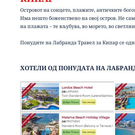
Островот на сонцето, плажите, античките богов
Има нешто боженствено на овој остров. Не сам
на плажата – те вљубува, во морето, во светлин
Понудите на Лабранда Травел за Кипар се одн
ХОТЕЛИ ОД ПОНУДАТА НА ЛАБРАНД