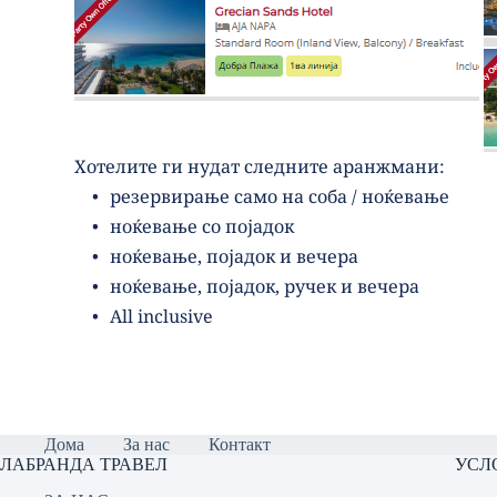
Хотелите ги нудат следните аранжмани:
резервирање само на соба / ноќевање
ноќевање со појадок
ноќевање, појадок и вечера
ноќевање, појадок, ручек и вечера
All inclusive
Дома
За нас
Контакт
ЛАБРАНДА ТРАВЕЛ
УСЛ