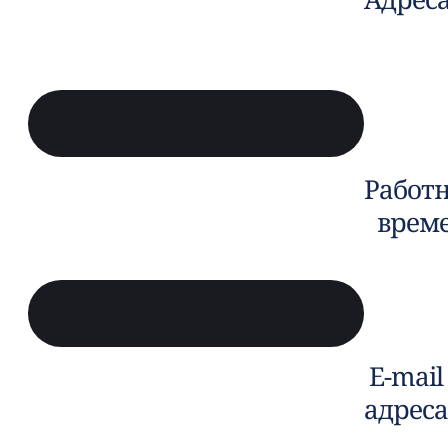
Работ
врем
E-mail
адреса