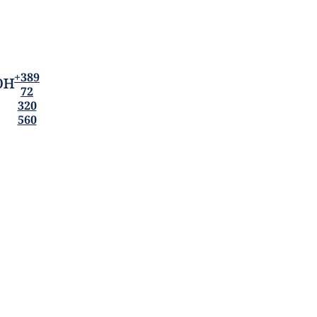
он
+389
72
320
560