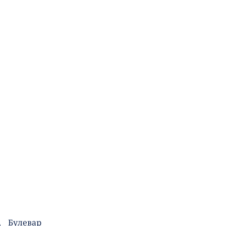
а
Булевар