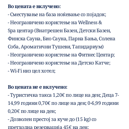
Во цената е вклучено:
- Сместување на база ноќевање со појадок;
- Неограничено користење на Wellness & 
Spa центар (Внатрешен Базен, Детски Базен, 
Финска Сауна, Био Сауна, Парна Бања, Солена 
Соба, Ароматични Тушеви, Тапидариум)
- Неограничено користење на Фитнес Центар;
- Неограничено користење на Детско Катче;
- Wi-Fi низ цел хотел;
Во цената не е вклучено:
- Туристичка такса 1,20€ по лице на ден; Деца 7-
14,99 години 0,70€ по лице на ден; 0-6,99 години 
0,20€ по лице на ден; 
- Дозволен престој за куче до (15 kg) со 
претходна резервација 45€ на ден;