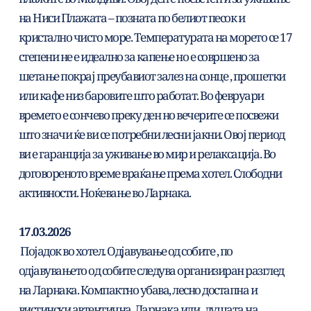
на Ниси Плажата – позната по белиот песок и 
кристално чисто море. Температурата на морето се 17 
степени не е идеално за капење но е совршено за 
шетање покрај преубавиот залез на сонце , прошетки 
или кафе низ баровите што работат. Во февруари 
времето е сончево преку ден но вечерите се посвежи 
што значи ќе ви се потребни лесни јакни. Овој период 
ви е гаранција за уживање во мир и релаксација. Во 
договореното време враќање према хотел. Слободни 
активности. Ноќевање во Ларнака.
17.03.2026
 Појадок во хотел. Одјавување од собите , по 
одјавувањето од собите следува организиран разглед 
на Ларнака. Компактно убава, лесно достапна и 
вистински автентична, Ларнака или ,,душата на 