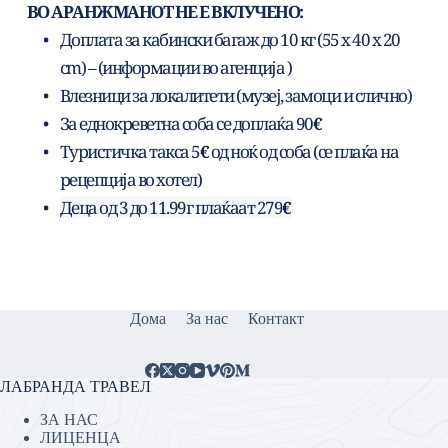
ВО АРАНЖМАНОТ НЕ Е ВКЛУЧЕНО: 
Доплата за кабински багаж до 10 кг (55 x 40 x 20 
cm) – (информации во агенција )
Влезници за локалитети (музеј, замоци и слично)
За еднокреветна соба се доплаќа 90
€
Туристичка такса 5
€
 од ноќ од соба (се плаќа на 
рецепција во хотел)
Деца од 3 до 11.99г плаќаат 279
€ 
Дома
За нас
Контакт
ЛАБРАНДА ТРАВЕЛ
ЗА НАС
ЛИЦЕНЦА