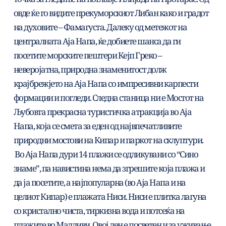
овде ќе го видите прекуморскиот Либан како и градот 
на духовите – Фамагуста. Далеку од метежот на 
централната Аја Напа, ќе добиете шанса да ги 
посетите морските пештери Кејп Греко – 
неверојатна, природна знаменитост долж 
крајбрежјето на Аја Напа со импресивни карпести 
формации и погледи. Следна станица ни е Мостот на 
Љубовта прекрасна туристичка атракција во Аја 
Напа, која се смета за еден од највпечатливите 
природни мостови на Кипар и паркот на склуптури.
 Во Аја Напа дури 14 плажи се одликувани со “Сино 
знаме”, па навистина нема да згрешите која плажа и 
да ја посетите, а најпопуларна (во Аја Напа и на 
целиот Кипар) е плажата Ниси. Ниси е плитка лагуна 
со кристално чиста, тиркизна вода и потсеќа на 
плажите во Малдиви. Овој ден е посветен и за уживање 