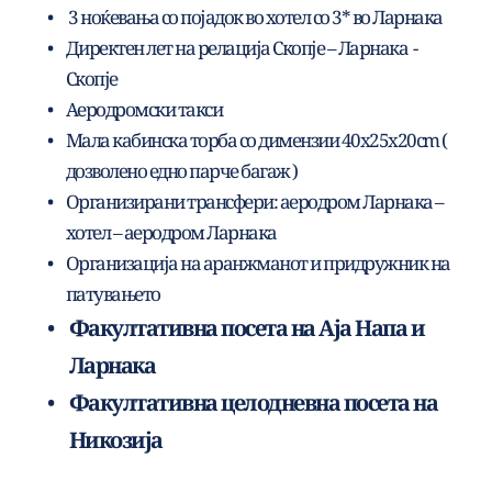
 3 ноќевања со појадок во хотел со 3* во Ларнака
Директен лет на релација Скопје – Ларнака  - 
Скопје
Аеродромски такси
Мала кабинска торба со димензии 40x25x20cm ( 
дозволено едно парче багаж )
Организирани трансфери: аеродром Ларнака – 
хотел – аеродром Ларнака
Организација на аранжманот и придружник на 
патувањето
Факултативна посета на Аја Напа и 
Ларнака
Факултативна целодневна посета на 
Никозија