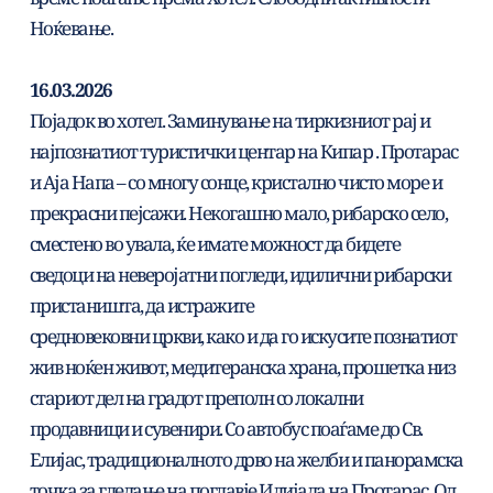
Ноќевање.
16.03.2026
Појадок во хотел. Заминување на тиркизниот рај и 
најпознатиот туристички центар на Кипар . Протарас 
и Аја Напа – со многу сонце, кристално чисто море и 
прекрасни пејсажи. Некогашно мало, рибарско село, 
сместено во увала, ќе имате можност да бидете 
сведоци на неверојатни погледи, идилични рибарски 
пристаништа, да истражите 
средновековни цркви, како и да го искусите познатиот 
жив ноќен живот, медитеранска храна, прошетка низ 
стариот дел на градот преполн со локални 
продавници и сувенири. Со автобус поаѓаме до Св. 
Елијас, традиционалното дрво на желби и панорамска 
точка за гледање на поглавје Илијада на Протарас. Од 