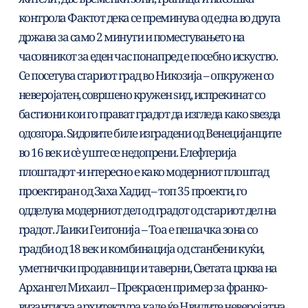
контрола Фактот дека се преминува од една во друга 
држава за само 2 минути и поместувањето на 
часовникот за еден час понапред е посебно искуство.
Се посетува стариот град во Никозија – опкружен со 
неверојатен, совршено кружен ѕид, испрекинат со 
бастиони кои го прават градот да изгледа како ѕвезда 
одозгора. Ѕидовите биле изградени од Венецијанците 
во 16 век и сè уште се недопрени. Елефтерија 
плоштадот -и нтересно е како модерниот плоштад 
проектиран од Заха Хадид – топ 35 проекти, го
одделува модерниот дел од градот од стариот дел на 
градот. Лаики Геитонија – Тоа е пешачка зона со 
градби од 18 век и комбинација од станбени куќи, 
уметнички продавници и таверни, Светата црква на 
Архангел Михаил – Прекрасен пример за франко-
византиска архитектура каде ќе Нвидите неверојатна 