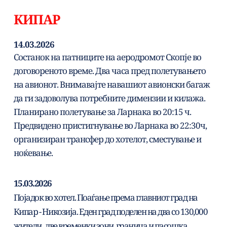
КИПАР
14.03.2026
Состанок на патниците на аеродромот Скопје во 
договореното време. Два часа пред полетувањето 
на авионот. Внимавајте навашиот авионски багаж 
да ги задоволува потребните димензии и килажа. 
Планирано полетување за Ларнака во 20:15 ч. 
Предвидено пристигнување во Ларнака во 22:30ч, 
организиран трансфер до хотелот, сместување и 
ноќевање.
15.03.2026
Појадок во хотел. Поаѓање према главниот град на 
Кипар - Никозија. Еден град поделен на два со 130,000 
жители , две временки зони, граница и пасошка 