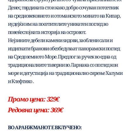
Денес, тврдината стои како добро сочуван потсетник 
на средновековното и отоманското минато на Кипар, 
нудејќи им на посетителите уникатен поглед во 
повеќеслојната историја на островот. 
Нејзините дебели камени ѕидови, заоблени сали и 
издигнати бранови обезбедуваат панорамски поглед 
на Средоземното Море. Предлог за ручек во една од 
традиционалните таверни во Ларнака со поглед кон 
море и дегустација на традиционално сирење Халуми 
и Клефтико .
Промо цена: 329€
Редовна цена: 369€
ВО АРАНЖМАНОТ Е ВКЛУЧЕНО: