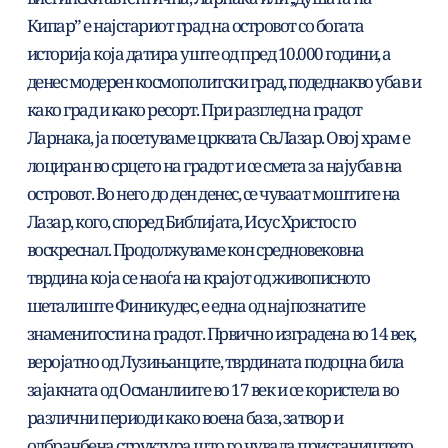
Кипар” е најстариот град на островот со богата 
историја која датира уште од пред 10.000 години, а 
денес модерен космополитски град, подеднакво убав и 
како град и како ресорт. При разглед на градот 
Ларнака, ја посетуваме црквата Св.Лазар. Овој храм е 
лоциран во срцето на градот и се смета за најубав на 
островот. Во него до ден денес, се чуваат моштите на 
Лазар, кого, според Библијата, Исус Христос го 
воскреснал. Продолжуваме кон средновековна 
тврдина која се наоѓа на крајот од живописното 
шеталиште Финикудес, е една од најпознатите 
знаменитости на градот. Првично изградена во 14 век, 
веројатно од Лузињанците, тврдината подоцна била 
зајакната од Османлиите во 17 век и се користела во 
различни периоди како воена база, затвор и 
одбранбена структура што го чувала пристаништето. 