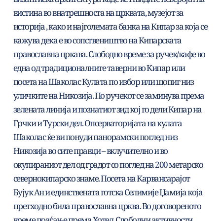
вистина во внатрешноста на црквата, музејот за 
историја , како и најголемата банка на Кипар за која се 
кажува дека е во сопствеништво на Кипарската 
православна цркава. Слободно време за ручек/кафе во 
една од традиционалните таверни во Кипар или 
посета на Шаколас Кулата по избор или шопиг низ 
уличките на Никозија. По ручекот се заминува према 
зелената линија и познатиот зид кој го дели Кипар на 
Грчки и Турски дел. Опсерваторијата на кулата 
Шаколас ќе ви понуди панорамски поглед низ 
Никозија во сите правци – вклучително и во 
окупираниот дел од градот со поглед на 200 метарско 
севернокипарско знаме. Посета на Карвансарајот 
Бујук Ан и единствената готска Селимије Џамија која 
претходно била православна црква. Во договореното 
време поаѓање према Хотел. Слободни активности 