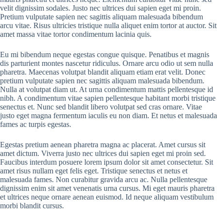
velit dignissim sodales. Justo nec ultrices dui sapien eget mi proin.
Pretium vulputate sapien nec sagittis aliquam malesuada bibendum
arcu vitae. Risus ultricies tristique nulla aliquet enim tortor at auctor. Sit
amet massa vitae tortor condimentum lacinia quis.
Eu mi bibendum neque egestas congue quisque. Penatibus et magnis
dis parturient montes nascetur ridiculus. Ornare arcu odio ut sem nulla
pharetra. Maecenas volutpat blandit aliquam etiam erat velit. Donec
pretium vulputate sapien nec sagittis aliquam malesuada bibendum.
Nulla at volutpat diam ut. At urna condimentum mattis pellentesque id
nibh. A condimentum vitae sapien pellentesque habitant morbi tristique
senectus et. Nunc sed blandit libero volutpat sed cras ornare. Vitae
justo eget magna fermentum iaculis eu non diam. Et netus et malesuada
fames ac turpis egestas.
Egestas pretium aenean pharetra magna ac placerat. Amet cursus sit
amet dictum. Viverra justo nec ultrices dui sapien eget mi proin sed.
Faucibus interdum posuere lorem ipsum dolor sit amet consectetur. Sit
amet risus nullam eget felis eget. Tristique senectus et netus et
malesuada fames. Non curabitur gravida arcu ac. Nulla pellentesque
dignissim enim sit amet venenatis urna cursus. Mi eget mauris pharetra
et ultrices neque ornare aenean euismod. Id neque aliquam vestibulum
morbi blandit cursus.