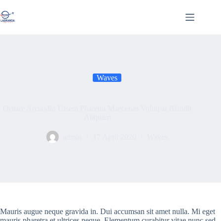
Skip
to
content
Waves
Ornare Arcuodio Utsem Pharetra Maecenas Volutpat Blandit
Aliquam
admin
17 April 2020
Waves
Mauris augue neque gravida in. Dui accumsan sit amet nulla. Mi eget
mauris pharetra et ultrices neque. Elementum curabitur vitae nunc sed