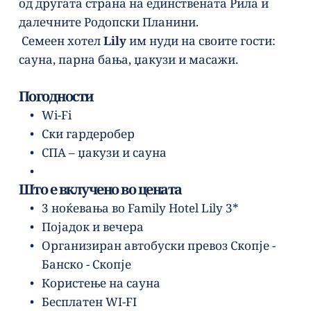
од другата страна на единствената Рила и 
далечните Родопски Планини.
 Семеен хотел 
Lily
 им нуди на своите гости: 
сауна, парна бања, џакузи и масажи.
Погодности
Wi-Fi
Ски гардеробер
СПА – џакузи и сауна
Што е вклучено во цената
3 ноќевања во Family Hotel Lily 3*
Појадок и вечера
Организиран автобуски превоз Скопје - 
Банско - Скопје
Користење на сауна
Бесплатен WI-FI