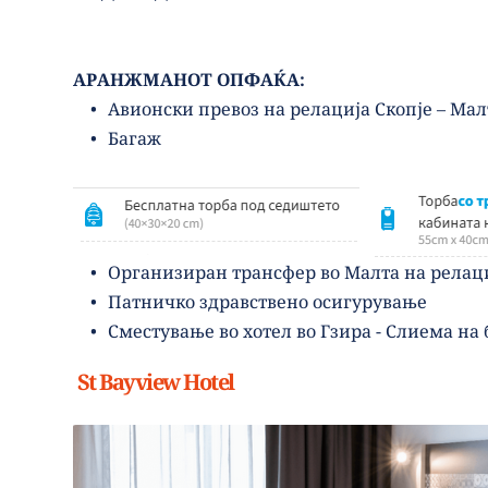
АРАНЖМАНОТ ОПФАЌА:
Авионски превоз на релација Скопје – Малт
Багаж
Организиран трансфер во Малта на релаци
Патничко здравствено осигурување 
Сместување во хотел во Гзира - Слиема на 
S
t Bayview Hotel