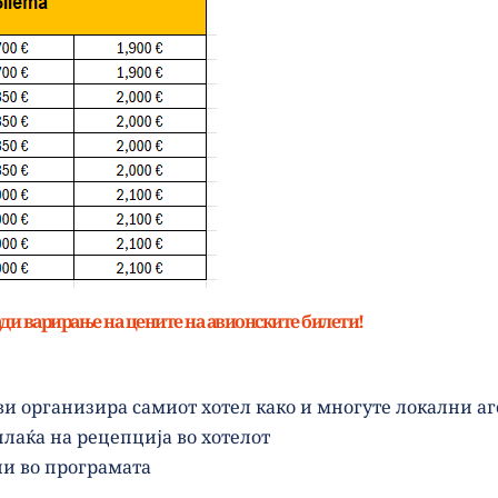
ди варирање на цените на авионските билети!
ви организира самиот хотел како и многуте локални а
 плаќа на рецепција во хотелот
и во програмата