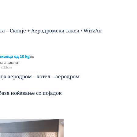
а – Скопје + Аеродромски такси / WizzAir 
ја аеродром – хотел – аеродром
база ноќевање со појадок 