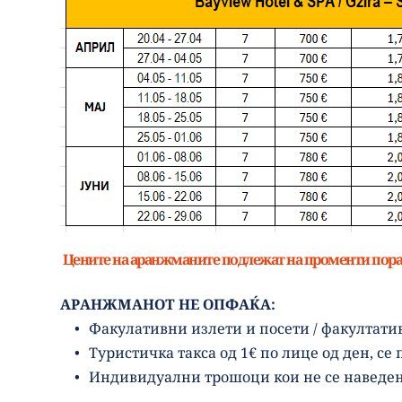
 Цените на аранжманите подлежат на променти пора
АРАНЖМАНОТ НЕ ОПФАЌА:
Факулативни излети и посети / факултати
Туристичка такса од 1€ по лице од ден, се
Индивидуални трошоци кои не се наведен